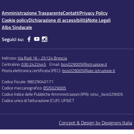
Amministrazione Trasparente
Contatti
Privacy Policy
Cookie policy
Dichiarazione di accessibilità
Note Legali
Albo Sindacale
Seguici su:
Indirizzo:
Via Rodi 16 - 25124 Brescia
Centralino:
030.2422445
Email:
bsis029005@istruzione.it
Posta elettronica certificata (PEC):
bsis029005@pec.istruzione.it
Codice fiscale: 98029040171
Codice meccanografico:
BSIS029005
Codice Indice delle Pubbliche Amministrazioni (IPA): istsc_bsis029005
Codice unico di fatturazione (CUF): UF9JCT
Concept & Design by Designers Italia