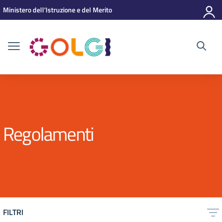
Vai ai contenuti
Vai al menu di navigazione
Vai al footer
Ministero dell'Istruzione e del Merito
Regolamenti
FILTRI