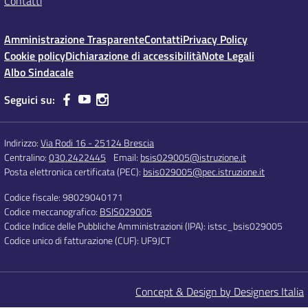
Contatti
Amministrazione Trasparente
Contatti
Privacy Policy
Cookie policy
Dichiarazione di accessibilità
Note Legali
Albo Sindacale
Seguici su:
Indirizzo:
Via Rodi 16 - 25124 Brescia
Centralino:
030.2422445
Email:
bsis029005@istruzione.it
Posta elettronica certificata (PEC):
bsis029005@pec.istruzione.it
Codice fiscale: 98029040171
Codice meccanografico:
BSIS029005
Codice Indice delle Pubbliche Amministrazioni (IPA): istsc_bsis029005
Codice unico di fatturazione (CUF): UF9JCT
Concept & Design by Designers Italia