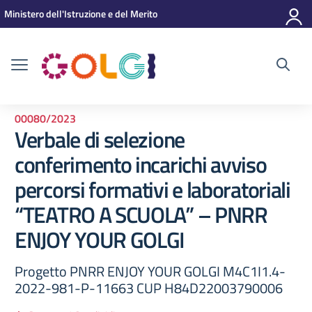
Vai ai contenuti
Vai al menu di navigazione
Vai al footer
Ministero dell'Istruzione e del Merito
00080/2023
Verbale di selezione
conferimento incarichi avviso
percorsi formativi e laboratoriali
“TEATRO A SCUOLA” – PNRR
ENJOY YOUR GOLGI
Progetto PNRR ENJOY YOUR GOLGI M4C1I1.4-
2022-981-P-11663 CUP H84D22003790006