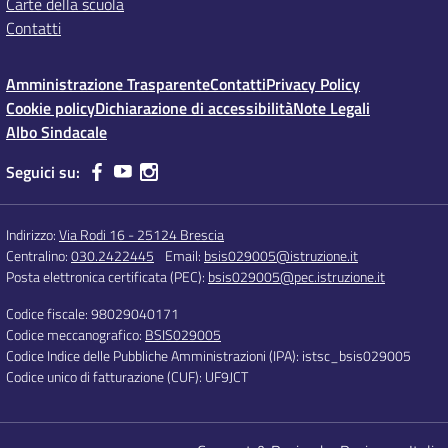
Carte della scuola
Contatti
Amministrazione Trasparente
Contatti
Privacy Policy
Cookie policy
Dichiarazione di accessibilità
Note Legali
Albo Sindacale
Seguici su:
Indirizzo:
Via Rodi 16 - 25124 Brescia
Centralino:
030.2422445
Email:
bsis029005@istruzione.it
Posta elettronica certificata (PEC):
bsis029005@pec.istruzione.it
Codice fiscale: 98029040171
Codice meccanografico:
BSIS029005
Codice Indice delle Pubbliche Amministrazioni (IPA): istsc_bsis029005
Codice unico di fatturazione (CUF): UF9JCT