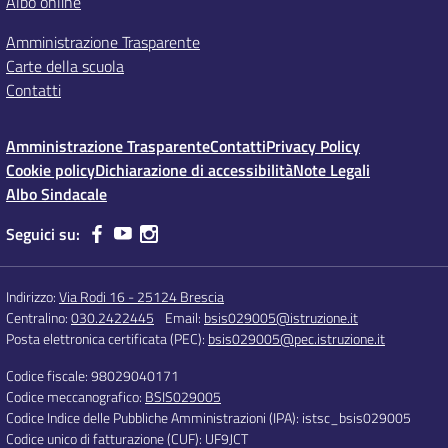
Albo online
Amministrazione Trasparente
Carte della scuola
Contatti
Amministrazione Trasparente
Contatti
Privacy Policy
Cookie policy
Dichiarazione di accessibilità
Note Legali
Albo Sindacale
Seguici su:
Indirizzo:
Via Rodi 16 - 25124 Brescia
Centralino:
030.2422445
Email:
bsis029005@istruzione.it
Posta elettronica certificata (PEC):
bsis029005@pec.istruzione.it
Codice fiscale: 98029040171
Codice meccanografico:
BSIS029005
Codice Indice delle Pubbliche Amministrazioni (IPA): istsc_bsis029005
Codice unico di fatturazione (CUF): UF9JCT