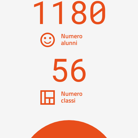
1180
Numero
alunni
56
Numero
classi