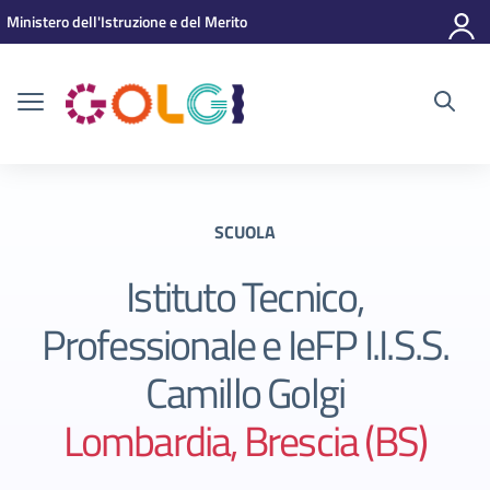
Vai ai contenuti
Vai al menu di navigazione
Vai al footer
Ministero dell'Istruzione e del Merito
SCUOLA
Istituto Tecnico,
Professionale e IeFP I.I.S.S.
Camillo Golgi
Lombardia, Brescia (BS)