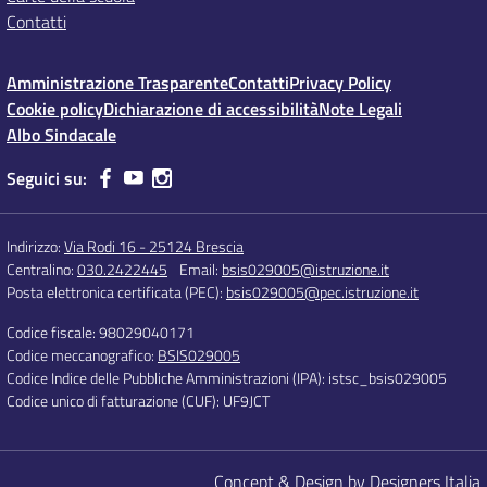
Contatti
Amministrazione Trasparente
Contatti
Privacy Policy
Cookie policy
Dichiarazione di accessibilità
Note Legali
Albo Sindacale
Seguici su:
Indirizzo:
Via Rodi 16 - 25124 Brescia
Centralino:
030.2422445
Email:
bsis029005@istruzione.it
Posta elettronica certificata (PEC):
bsis029005@pec.istruzione.it
Codice fiscale: 98029040171
Codice meccanografico:
BSIS029005
Codice Indice delle Pubbliche Amministrazioni (IPA): istsc_bsis029005
Codice unico di fatturazione (CUF): UF9JCT
Concept & Design by Designers Italia