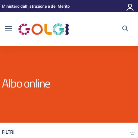
Vai ai contenuti
Vai al menu di navigazione
Vai al footer
Ministero dell'Istruzione e del Merito
Albo online
FILTRI