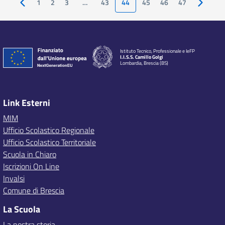
1
2
3
…
43
44
45
46
47
Pagina precedente
Pagina s
Istituto Tecnico, Professionale e IeFP
I.I.S.S. Camillo Golgi
Lombardia, Brescia (BS)
Link Esterni
MIM
Ufficio Scolastico Regionale
Ufficio Scolastico Territoriale
Scuola in Chiaro
Iscrizioni On Line
Invalsi
Comune di Brescia
La Scuola
La nostra storia