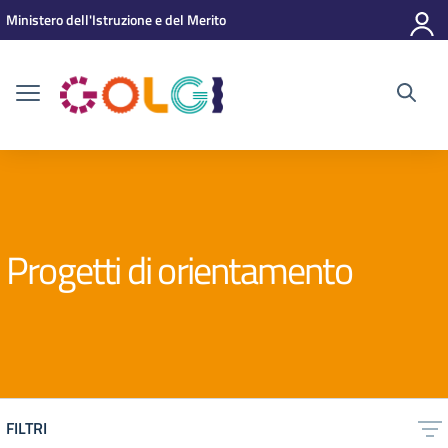
Vai ai contenuti
Vai al menu di navigazione
Vai al footer
Ministero dell'Istruzione e del Merito
Progetti di orientamento
FILTRI