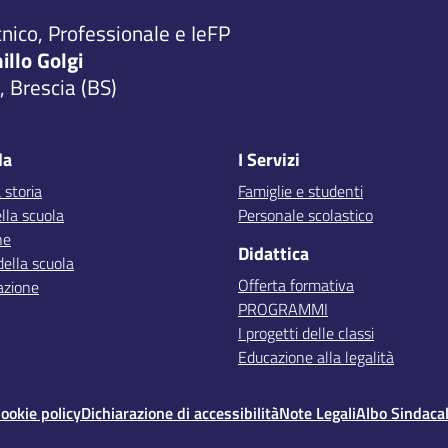
cnico, Professionale e IeFP
millo Golgi
 Brescia (BS)
la
I Servizi
 storia
Famiglie e studenti
lla scuola
Personale scolastico
ne
Didattica
della scuola
Offerta formativa
azione
PROGRAMMI
I progetti delle classi
Educazione alla legalità
ookie policy
Dichiarazione di accessibilità
Note Legali
Albo Sindaca