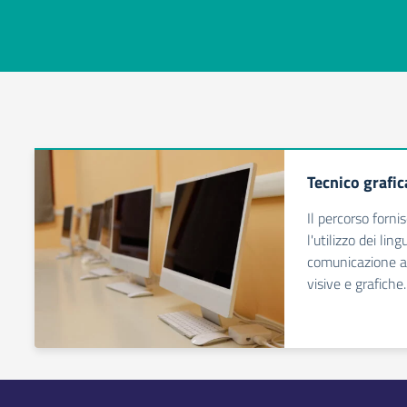
Tecnico grafi
Il percorso forn
l'utilizzo dei lin
comunicazione a
visive e grafiche.