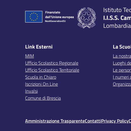
Istituto Te
I.I.S.S. Ca
Lombardia,
Link Esterni
La Scuo
MIM
La nostra
Ufficio Scolastico Regionale
Luoghi de
Ufficio Scolastico Territoriale
Le perso
Scuola in Chiaro
I numeri 
Iscrizioni On Line
Organizz
Invalsi
Comune di Brescia
Amministrazione Trasparente
Contatti
Privacy Policy
C