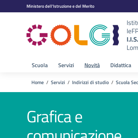
Vai ai contenuti
Vai al menu di navigazione
Vai al footer
Ministero dell'Istruzione e del Merito
Isti
IeF
BS)
I.I.
Lom
Scuola
Servizi
Novità
Didattica
Home
Servizi
Indirizzi di studio
Scuola Se
Grafica e
comunicazione