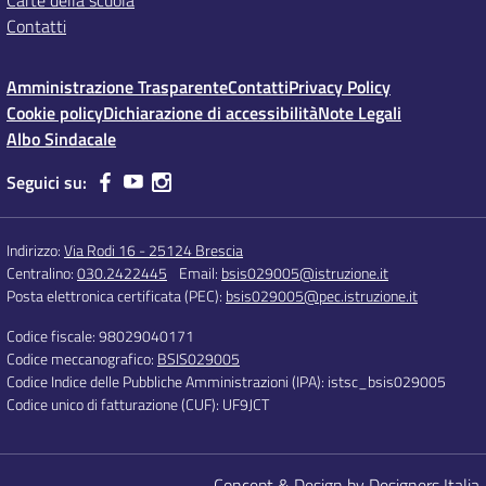
Carte della scuola
Contatti
Amministrazione Trasparente
Contatti
Privacy Policy
Cookie policy
Dichiarazione di accessibilità
Note Legali
Albo Sindacale
Seguici su:
Indirizzo:
Via Rodi 16 - 25124 Brescia
Centralino:
030.2422445
Email:
bsis029005@istruzione.it
Posta elettronica certificata (PEC):
bsis029005@pec.istruzione.it
Codice fiscale: 98029040171
Codice meccanografico:
BSIS029005
Codice Indice delle Pubbliche Amministrazioni (IPA): istsc_bsis029005
Codice unico di fatturazione (CUF): UF9JCT
Concept & Design by Designers Italia