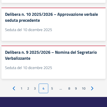
Delibera n. 10 2025/2026 – Approvazione verbale
seduta precedente
Seduta del 10 dicembre 2025
Delibera n. 9 2025/2026 – Nomina del Segretario
Verbalizzante
Seduta del 10 dicembre 2025
1
2
3
4
5
…
8
9
10
Pagina precedente
Pagina suc