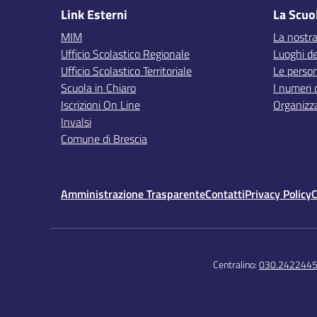
Link Esterni
La Scuo
MIM
La nostra
Ufficio Scolastico Regionale
Luoghi de
Ufficio Scolastico Territoriale
Le perso
Scuola in Chiaro
I numeri 
Iscrizioni On Line
Organizz
Invalsi
Comune di Brescia
Amministrazione Trasparente
Contatti
Privacy Policy
C
Centralino:
030.242244