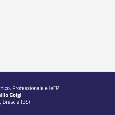
cnico, Professionale e IeFP
millo Golgi
 Brescia (BS)