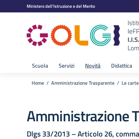
Vai ai contenuti
Vai al menu di navigazione
Vai al footer
Ministero dell'Istruzione e del Merito
Isti
IeF
BS)
I.I.
Lom
Scuola
Servizi
Novità
Didattica
Home
Amministrazione Trasparente
Le carte
Amministrazione T
Dlgs 33/2013 – Articolo 26, comma