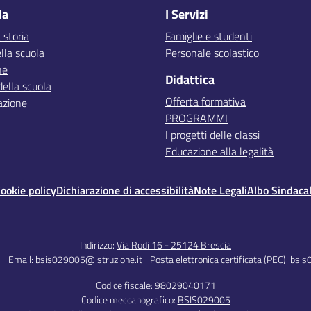
la
I Servizi
 storia
Famiglie e studenti
lla scuola
Personale scolastico
ne
Didattica
della scuola
Offerta formativa
azione
PROGRAMMI
I progetti delle classi
Educazione alla legalità
ookie policy
Dichiarazione di accessibilità
Note Legali
Albo Sindaca
Indirizzo:
Via Rodi 16 - 25124 Brescia
5
Email:
bsis029005@istruzione.it
Posta elettronica certificata (PEC):
bsis
Codice fiscale: 98029040171
Codice meccanografico:
BSIS029005