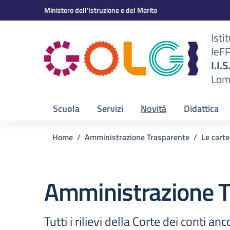
Vai ai contenuti
Vai al menu di navigazione
Vai al footer
Ministero dell'Istruzione e del Merito
Isti
IeF
BS)
I.I.
Lom
Scuola
Servizi
Novità
Didattica
Home
Amministrazione Trasparente
Le carte
Amministrazione T
Tutti i rilievi della Corte dei conti a