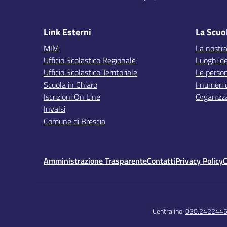
Link Esterni
La Scuo
MIM
La nostra
Ufficio Scolastico Regionale
Luoghi de
Ufficio Scolastico Territoriale
Le perso
Scuola in Chiaro
I numeri 
Iscrizioni On Line
Organizz
Invalsi
Comune di Brescia
Amministrazione Trasparente
Contatti
Privacy Policy
C
Centralino:
030.242244