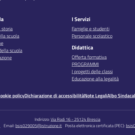
la
I Servizi
 storia
Famiglie e studenti
lla scuola
Personale scolastico
ne
Didattica
della scuola
Offerta formativa
azione
PROGRAMMI
I progetti delle classi
Educazione alla legalità
ookie policy
Dichiarazione di accessibilità
Note Legali
Albo Sindaca
Indirizzo:
Via Rodi 16 - 25124 Brescia
5
Email:
bsis029005@istruzione.it
Posta elettronica certificata (PEC):
bsis