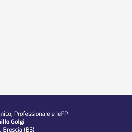
cnico, Professionale e IeFP
millo Golgi
 Brescia (BS)