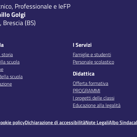
cnico, Professionale e IeFP
millo Golgi
 Brescia (BS)
la
I Servizi
 storia
Famiglie e studenti
lla scuola
Personale scolastico
ne
Didattica
della scuola
Offerta formativa
azione
PROGRAMMI
I progetti delle classi
Educazione alla legalità
ookie policy
Dichiarazione di accessibilità
Note Legali
Albo Sindaca