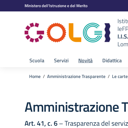
Vai ai contenuti
Vai al menu di navigazione
Vai al footer
Ministero dell'Istruzione e del Merito
Isti
IeF
BS)
I.I.
Lom
Scuola
Servizi
Novità
Didattica
Home
Amministrazione Trasparente
Le carte
Amministrazione T
Art. 41, c. 6
– Trasparenza del serviz