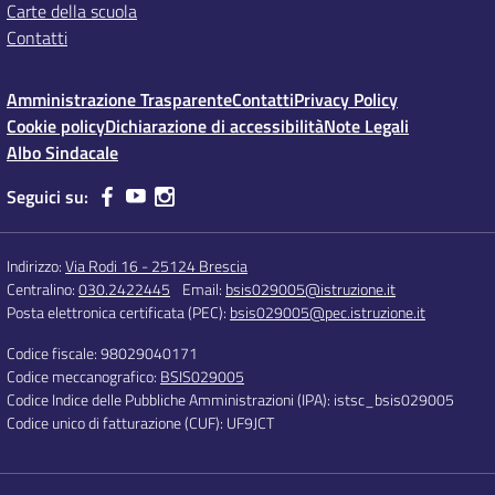
Carte della scuola
Contatti
Amministrazione Trasparente
Contatti
Privacy Policy
Cookie policy
Dichiarazione di accessibilità
Note Legali
Albo Sindacale
Seguici su:
Indirizzo:
Via Rodi 16 - 25124 Brescia
Centralino:
030.2422445
Email:
bsis029005@istruzione.it
Posta elettronica certificata (PEC):
bsis029005@pec.istruzione.it
Codice fiscale: 98029040171
Codice meccanografico:
BSIS029005
Codice Indice delle Pubbliche Amministrazioni (IPA): istsc_bsis029005
Codice unico di fatturazione (CUF): UF9JCT