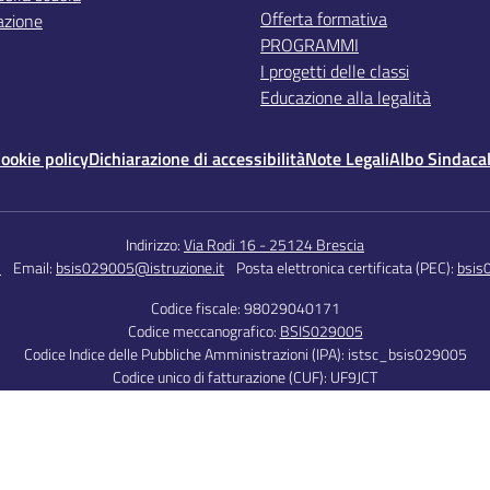
Offerta formativa
azione
PROGRAMMI
I progetti delle classi
Educazione alla legalità
ookie policy
Dichiarazione di accessibilità
Note Legali
Albo Sindaca
Indirizzo:
Via Rodi 16 - 25124 Brescia
5
Email:
bsis029005@istruzione.it
Posta elettronica certificata (PEC):
bsis
Codice fiscale: 98029040171
Codice meccanografico:
BSIS029005
Codice Indice delle Pubbliche Amministrazioni (IPA): istsc_bsis029005
Codice unico di fatturazione (CUF): UF9JCT