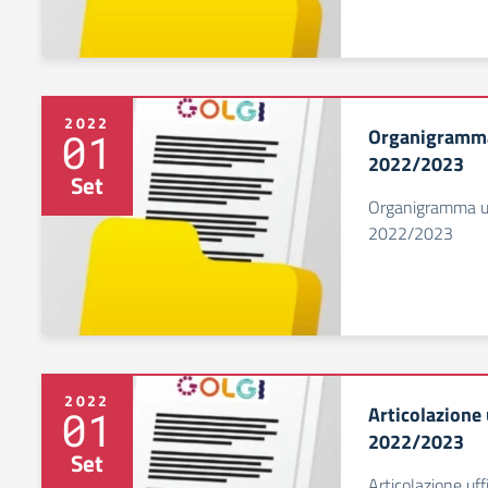
2022
Organigramma 
01
2022/2023
Set
Organigramma uff
2022/2023
2022
Articolazione 
01
2022/2023
Set
Articolazione uf