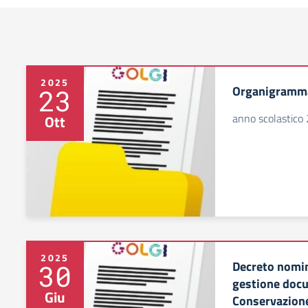
2025
Organigramma
23
anno scolastic
Ott
2025
Decreto nomin
30
gestione docu
Giu
Conservazion