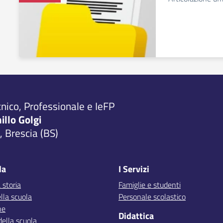
cnico, Professionale e IeFP
millo Golgi
 Brescia (BS)
la
I Servizi
 storia
Famiglie e studenti
lla scuola
Personale scolastico
ne
Didattica
della scuola