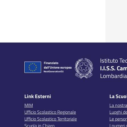
Istituto Te
I.I.S.S. Ca
Lombardia,
Link Esterni
La Scuo
MIM
La nostra
Ufficio Scolastico Regionale
Luoghi de
Ufficio Scolastico Territoriale
Le perso
Scuola in Chiaro
I numeri 