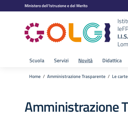
Vai ai contenuti
Vai al menu di navigazione
Vai al footer
Ministero dell'Istruzione e del Merito
Isti
IeF
BS)
I.I.
Lom
Scuola
Servizi
Novità
Didattica
Home
Amministrazione Trasparente
Le carte
Amministrazione T