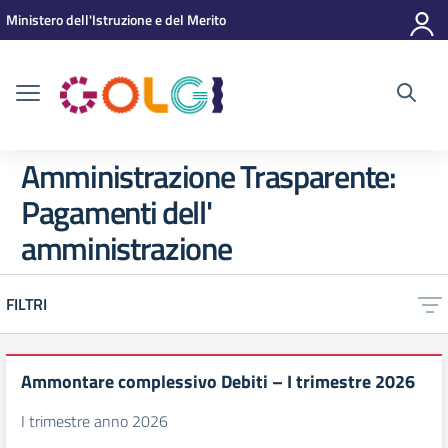
Vai ai contenuti
Vai al menu di navigazione
Vai al footer
Ministero dell'Istruzione e del Merito
Amministrazione Trasparente:
Pagamenti dell'
amministrazione
FILTRI
Ammontare complessivo Debiti – I trimestre 2026
I trimestre anno 2026