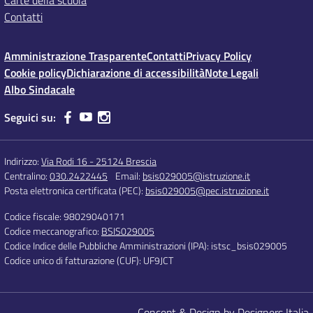
Carte della scuola
Contatti
Amministrazione Trasparente
Contatti
Privacy Policy
Cookie policy
Dichiarazione di accessibilità
Note Legali
Albo Sindacale
Seguici su:
Indirizzo:
Via Rodi 16 - 25124 Brescia
Centralino:
030.2422445
Email:
bsis029005@istruzione.it
Posta elettronica certificata (PEC):
bsis029005@pec.istruzione.it
Codice fiscale: 98029040171
Codice meccanografico:
BSIS029005
Codice Indice delle Pubbliche Amministrazioni (IPA): istsc_bsis029005
Codice unico di fatturazione (CUF): UF9JCT
Concept & Design by Designers Italia