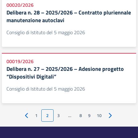
00020/2026
Delibera n. 28 – 2025/2026 – Contratto pluriennale
manutenzione autoclavi
Consiglio di Istituto del 5 maggio 2026
00019/2026
Delibera n. 27 – 2025/2026 – Adesione progetto
“Dispositivi Digitali”
Consiglio di Istituto del 5 maggio 2026
1
2
3
…
8
9
10
Pagina precedente
Pagina success