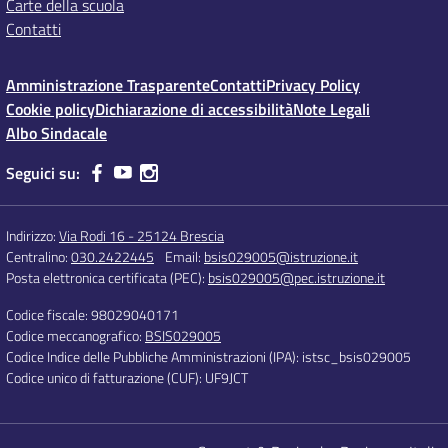
Carte della scuola
Contatti
Amministrazione Trasparente
Contatti
Privacy Policy
Cookie policy
Dichiarazione di accessibilità
Note Legali
Albo Sindacale
Seguici su:
Indirizzo:
Via Rodi 16 - 25124 Brescia
Centralino:
030.2422445
Email:
bsis029005@istruzione.it
Posta elettronica certificata (PEC):
bsis029005@pec.istruzione.it
Codice fiscale: 98029040171
Codice meccanografico:
BSIS029005
Codice Indice delle Pubbliche Amministrazioni (IPA): istsc_bsis029005
Codice unico di fatturazione (CUF): UF9JCT