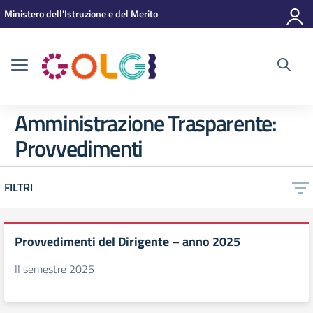
Vai ai contenuti
Vai al menu di navigazione
Vai al footer
Ministero dell'Istruzione e del Merito
Amministrazione Trasparente:
Provvedimenti
FILTRI
Provvedimenti del Dirigente – anno 2025
II semestre 2025