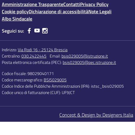
Amministrazione Trasparente
Contatti
Privacy Policy
Cookie policy
Dichiarazione di accessibilità
Note Legali
Albo Sindacale
Seguici su:
Indirizzo:
Via Rodi 16 - 25124 Brescia
Centralino:
030.2422445
Email:
bsis029005@istruzione.it
Posta elettronica certificata (PEC):
bsis029005@pec.istruzione.it
Codice fiscale: 98029040171
Codice meccanografico:
BSIS029005
Codice Indice delle Pubbliche Amministrazioni (IPA): istsc_bsis029005
Codice unico di fatturazione (CUF): UF9JCT
Concept & Design by Designers Italia