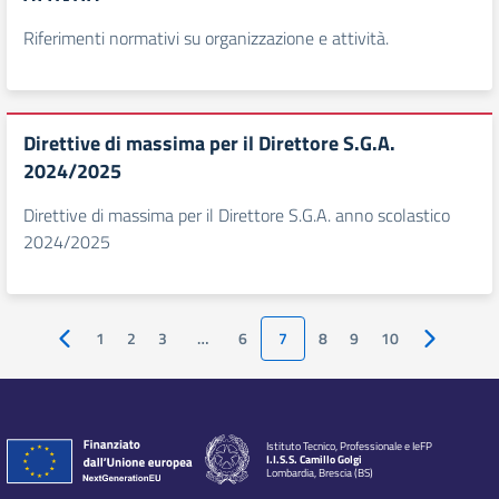
Riferimenti normativi su organizzazione e attività.
Direttive di massima per il Direttore S.G.A.
2024/2025
Direttive di massima per il Direttore S.G.A. anno scolastico
2024/2025
1
2
3
…
6
7
8
9
10
Pagina precedente
Pagina suc
Istituto Tecnico, Professionale e IeFP
I.I.S.S. Camillo Golgi
Lombardia, Brescia (BS)